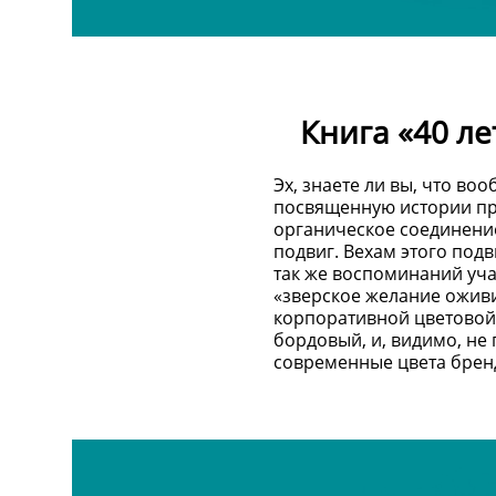
Книга «40 л
Эх, знаете ли вы, что во
посвященную истории пр
органическое соединение 
подвиг. Вехам этого под
так же воспоминаний учас
«зверское желание оживи
корпоративной цветовой
бордовый, и, видимо, не
современные цвета брен