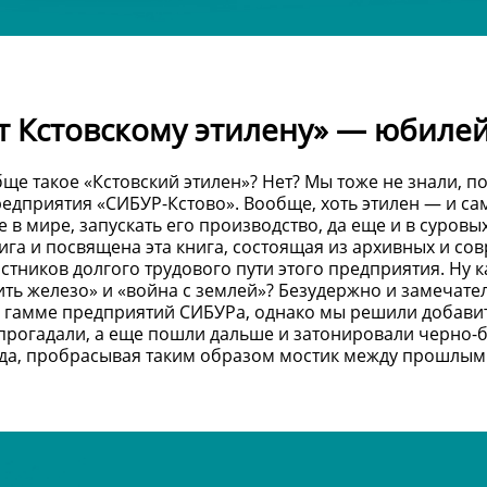
ет Кстовскому этилену» — юбиле
обще такое «Кстовский этилен»? Нет? Мы тоже не знали, по
едприятия «СИБУР-Кстово». Вообще, хоть этилен — и с
в мире, запускать его производство, да еще и в суровых
вига и посвящена эта книга, состоящая из архивных и с
тников долгого трудового пути этого предприятия. Ну к
ть железо» и «война с землей»? Безудержно и замечате
 гамме предприятий СИБУРа, однако мы решили добави
 прогадали, а еще пошли дальше и затонировали черно-
да, пробрасывая таким образом мостик между прошлым